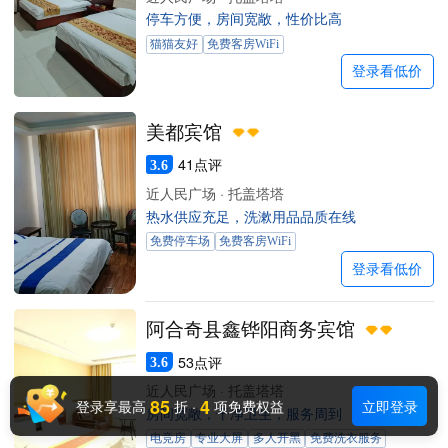
停车方便，房间宽敞，性价比高
猫猫友好
免费客房WiFi
登录看低价
美都宾馆
41点评
3.6
近人民广场 · 托盖塔塔
热水供应充足，洗漱用品品质在线
免费停车场
免费客房WiFi
登录看低价
阿合奇县鑫铧阳商务宾馆
53点评
3.6
近人民广场 · 托盖塔塔
85
4
登录享最高
折
·
项免费权益
立即登录
房间宽敞，干净卫生，服务周到
电竞房
专业大屏
多人开黑
免费洗衣服务