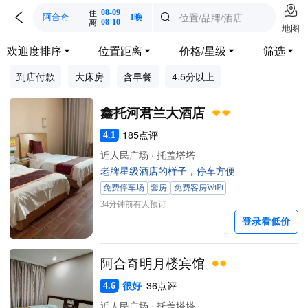

住
08-09

位置/品牌/酒店

阿合奇
1晚
离
08-10
地图
欢迎度排序
位置距离
价格/星级
筛选




到店付款
大床房
含早餐
4.5分以上
鑫托河君兰大酒店
185点评
4.1
近人民广场 · 托盖塔塔
老牌星级酒店的样子，停车方便
免费停车场
套房
免费客房WiFi
34分钟前有人预订
登录看低价
阿合奇明月楼宾馆
很好
36点评
4.6
近人民广场 · 托盖塔塔