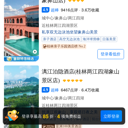
象鼻山店)
超棒
9416点评 · 3.6万收藏
4.9
城中心/象鼻山/两江四湖
近桂林两江四湖景区
私享双无边泳池坐望象鼻山美景
亲子酒店
高空无边泳池
海洋球滑梯
日落美景
桂林亲子乐园酒店榜 No.2
登录看低价
漓江泊隐酒店(桂林两江四湖象山
景区店)
超棒
6467点评 · 6.4万收藏
4.9
城中心/象鼻山/两江四湖
近桂林两江四湖景区
抚漓江观象山，享双塔日夜之美
85
4
登录享最高
折
·
项免费权益
立即登录
动人夜景
全景餐厅
亲子酒店
阳台湖景房
亚洲100美景酒店