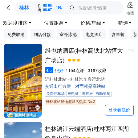

住
08-06

位置/品牌/酒店
桂林

1晚
离
08-07
地图
欢迎度排序
位置距离
价格/星级
筛选




免费取消
到店付款
室外泳池
电竞酒店
含早餐
新
维也纳酒店(桂林高铁北站恒大
广告
广场店)
很好
1154点评 · 3167收藏
4.5
近桂林北站 · 桂林汽车客运北站
交通出行方便，对面就是高铁站
免费停车场
充电桩
洗衣房
自助早餐
桂林北站舒适型酒店热卖 No.2
登录看低价
桂林漓江云端酒店(桂林两江四湖