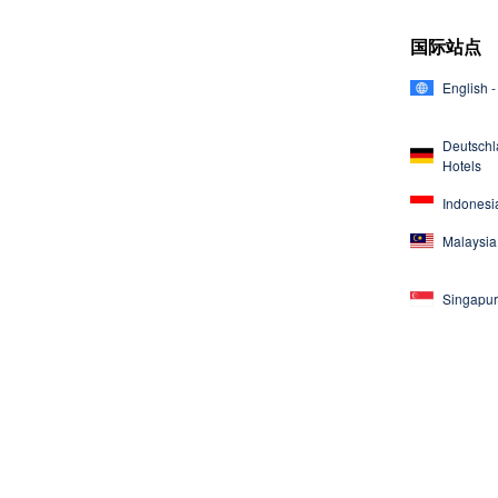
国际站点
English -
Deutschl
Hotels
Indonesia
Malaysia 
Singapur