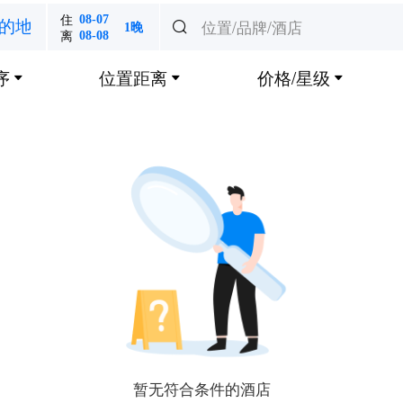
住
08-07
位置/品牌/酒店
的地

1晚
离
08-08
序
位置距离
价格/星级



暂无符合条件的酒店