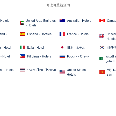
修改可重新查询
 Hotels
United Arab Emirates
Australia - Hotels
Canad
- Hotels
and -
España - Hoteles
France - Hôtels
United
Hotels
 - Hotel
Italia - Hotel
日本 - ホテル
대한민
- Hotel
Pilipinas - Hotels
Россия - Отели
 العربية
 الفنادق
a - Hotels
ประเทศไทย - โรงแรม
United States -
Việt 
Hotels
sạn