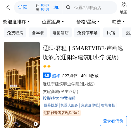

住
08-07

位置/品牌/酒店
辽阳

1晚
离
08-08
地图
欢迎度排序
位置距离
价格/星级
筛选




免费取消
含早餐
电竞酒店
免费停车场
民宿
温
辽阳·君程｜SMARTVIBE·声画逸
境酒店(辽阳站建筑职业学院店)
超棒
227点评 · 4911收藏
4.8
近辽宁建筑职业学院(北校区)
友谊商城(民主路店)
投影很大也很清晰
巨幕投影
机器人服务
免费迷你吧
智能客控
辽阳影音酒店热卖 No.2
登录看低价