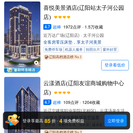
喜悦美景酒店(辽阳站太子河公园
店)
超棒
1972点评 · 1.5万收藏
4.7
近万达广场(辽阳店) · 太子河公园
全客房零压床垫，享太子河美景
免费停车场
机器人服务
拍照出片
窗外好景
辽阳高档酒店榜 No.1
登录看低价
云漾酒店(辽阳友谊商城购物中心
店)
超棒
109点评 · 1204收藏
4.7
近辽宁建筑职业学院(北校区) · 云漾汤泉生活
180度全景落地窗眺望高空远景
85
4
登录享最高
折
·
项免费权益
立即登录
新开业
免费停车场
洗衣房
健身室
辽阳高档酒店榜 No.3