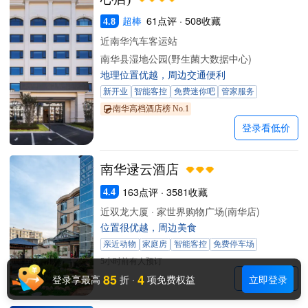
超棒
61点评 · 508收藏
4.8
近南华汽车客运站
南华县湿地公园(野生菌大数据中心)
地理位置优越，周边交通便利
新开业
智能客控
免费迷你吧
管家服务
南华高档酒店榜 No.1
登录看低价
南华逯云酒店
163点评 · 3581收藏
4.4
近双龙大厦 · 家世界购物广场(南华店)
位置很优越，周边美食
亲近动物
家庭房
智能客控
免费停车场
5小时前有人预订
85
4
登录享最高
折
·
项免费权益
立即登录
登录看低价