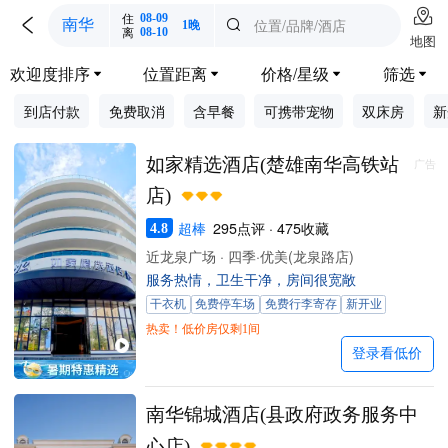

住
08-09

位置/品牌/酒店
南华

1晚
离
08-10
地图
欢迎度排序
位置距离
价格/星级
筛选




到店付款
免费取消
含早餐
可携带宠物
双床房
新
如家精选酒店(楚雄南华高铁站
广告
店)
超棒
295点评 · 475收藏
4.8
近龙泉广场 · 四季·优美(龙泉路店)
服务热情，卫生干净，房间很宽敞
干衣机
免费停车场
免费行李寄存
新开业
热卖！低价房仅剩1间
登录看低价
南华锦城酒店(县政府政务服务中
心店)