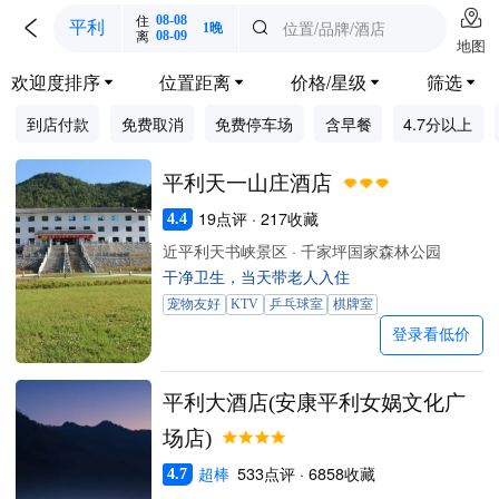

住
08-08

位置/品牌/酒店
平利

1晚
离
08-09
地图
欢迎度排序
位置距离
价格/星级
筛选




到店付款
免费取消
免费停车场
含早餐
4.7分以上
平利天一山庄酒店
19点评 · 217收藏
4.4
近平利天书峡景区 · 千家坪国家森林公园
干净卫生，当天带老人入住
宠物友好
KTV
乒乓球室
棋牌室
登录看低价
平利大酒店(安康平利女娲文化广
场店)
超棒
533点评 · 6858收藏
4.7