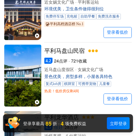
近女娲文化广场 · 平利客运站
环境优美，卫生条件做得很到位
免费停车场
充电桩
自助早餐
免费洗衣服务
平利高档酒店榜 No.1
登录看低价
平利马盘山民宿
24点评 · 721收藏
4.2
近马盘山度假区 · 女娲文化广场
景色优美，房型多样，小屋各具特色
复式loft房
棋牌室
可携带宠物
儿童餐
热卖！低价房仅剩4间
登录看低价
平利龙华酒店
85
4
登录享最高
折
·
项免费权益
立即登录
很好
28点评
4.5
近悟真观 · 八仙客运站