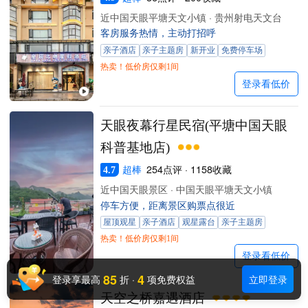
近中国天眼平塘天文小镇 · 贵州射电天文台
客房服务热情，主动打招呼
亲子酒店
亲子主题房
新开业
免费停车场
热卖！低价房仅剩1间
登录看低价
天眼夜幕行星民宿(平塘中国天眼
科普基地店)
超棒
254点评 · 1158收藏
4.7
近中国天眼景区 · 中国天眼平塘天文小镇
停车方便，距离景区购票点很近
屋顶观星
亲子酒店
观星露台
亲子主题房
热卖！低价房仅剩1间
登录看低价
85
4
登录享最高
折
·
项免费权益
立即登录
天空之桥嘉遇酒店