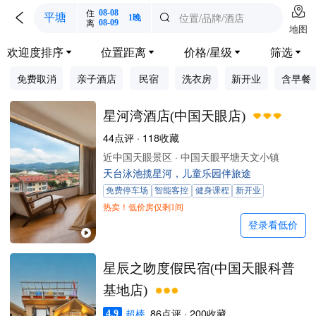

住
08-08

位置/品牌/酒店
平塘

1晚
离
08-09
地图
欢迎度排序
位置距离
价格/星级
筛选




免费取消
亲子酒店
民宿
洗衣房
新开业
含早餐
星河湾酒店(中国天眼店)
44点评 · 118收藏
近中国天眼景区 · 中国天眼平塘天文小镇
天台泳池揽星河，儿童乐园伴旅途
免费停车场
智能客控
健身课程
新开业
热卖！低价房仅剩1间
登录看低价
星辰之吻度假民宿(中国天眼科普
基地店)
超棒
86点评 · 200收藏
4.9