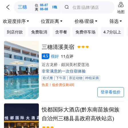

住
08-07

位置/品牌/酒店
三穗

1晚
离
08-08
地图
欢迎度排序
位置距离
价格/星级
筛选




到店付款
免费取消
含早餐
免费停车场
4.7分以上
三穗清溪美宿
很好
11点评
4.5
近古龙桥 · 颇洞美村爱莲池
非常满意的一次住宿体验
欧式餐
下午茶
亲近动物
种植采摘
热卖！低价房仅剩4间
登录看低价
悦都国际大酒店(黔东南苗族侗族
自治州三穗县县政府高铁站店)