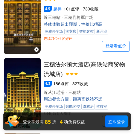
超棒
101点评 · 739收藏
4.9
近三穗站 · 三穗县将军广场
整体体验超出预期，性价比很高
免费停车场
洗衣房
智能客控
新开业
连续71位住客好评
登录看低价
三穗法尔顿大酒店(高铁站商贸物
流城店)
186点评 · 327收藏
4.3
近从江瑶浴 · 三穗站
周边餐饮方便，距离高铁站不远
免费停车场
智能客控
洗衣房
棋牌室
3小时前有人预订
85
4
登录享最高
折
·
项免费权益
立即登录
登录看低价