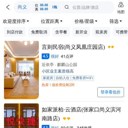

住
08-08

位置/品牌/酒店
尚义

1晚
离
08-09
地图
欢迎度排序
位置距离
价格/星级
筛选




到店付款
免费取消
含早餐
新开业
双床房
可携带
言则民宿(尚义凤凰庄园店)
很好
41点评
4.5
近依亭 · 麒麟山公园
小区业主素质很高
家庭房
自助入住
免费客房WiFi
热卖！低价房仅剩2间
登录看低价
如家派柏·云酒店(张家口尚义滨河
南路店)
很好
92点评 · 345收藏
4.5