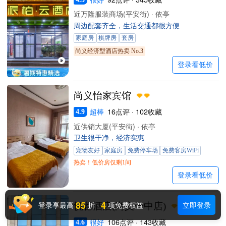
近万隆服装商场(平安街) · 依亭
周边配套齐全，生活交通都很方便
家庭房
棋牌房
套房
尚义经济型酒店热卖 No.3
登录看低价
尚义怡家宾馆
超棒
16点评 · 102收藏
4.9
近供销大厦(平安街) · 依亭
卫生很干净，经济实惠
宠物友好
家庭房
免费停车场
免费客房WiFi
热卖！低价房仅剩1间
登录看低价
85
4
登录享最高
折
·
项免费权益
立即登录
悦都酒店(尚义一中店)
很好
106点评 · 143收藏
4.6