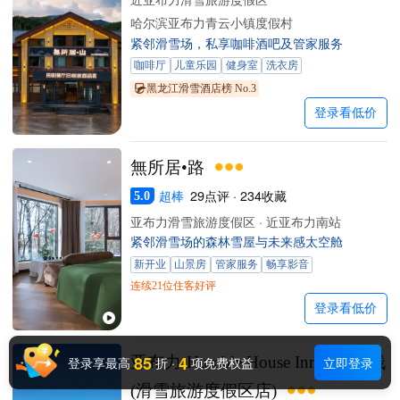
哈尔滨亚布力青云小镇度假村
紧邻滑雪场，私享咖啡酒吧及管家服务
咖啡厅
儿童乐园
健身室
洗衣房
黑龙江滑雪酒店榜 No.3
登录看低价
無所居•路
超棒
29点评 · 234收藏
5.0
亚布力滑雪旅游度假区 · 近亚布力南站
紧邻滑雪场的森林雪屋与未来感太空舱
新开业
山景房
管家服务
畅享影音
连续21位住客好评
登录看低价
85
4
亚布力·Humble House Inn精品客栈
登录享最高
折
·
项免费权益
立即登录
(滑雪旅游度假区店)