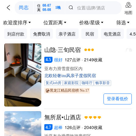

住
08-07

位置/品牌/酒店
尚志

1晚
离
08-08
地图
欢迎度排序
位置距离
价格/星级
筛选




到店付款
免费取消
亲子酒店
民宿
电竞酒店
4.
山隐·三旬民宿
广告
很好
127点评 · 2149收藏
4.5
亚布力滑雪度假区内
北欧轻奢ins风亲子度假民宿
复式loft房
家庭影院
咖啡厅
畅享影音
黑龙江精品民宿榜 No.17
登录看低价
無所居•山酒店
超棒
126点评 · 2040收藏
4.7
近亚布力滑雪旅游度假区