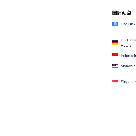
国际站点
English -
Deutschl
Hotels
Indonesia
Malaysia 
Singapur