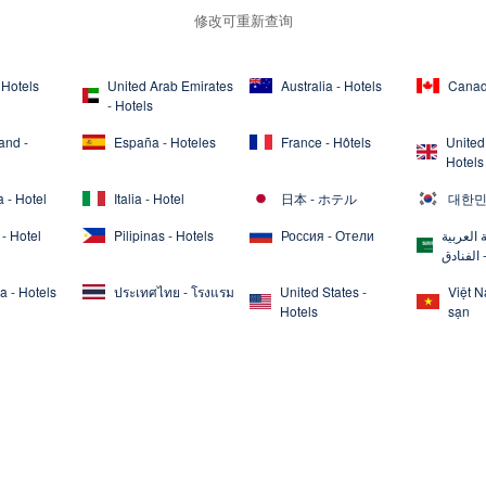
修改可重新查询
 Hotels
United Arab Emirates
Australia - Hotels
Canad
- Hotels
and -
España - Hoteles
France - Hôtels
United
Hotels
 - Hotel
Italia - Hotel
日本 - ホテル
대한민
- Hotel
Pilipinas - Hotels
Россия - Отели
 العربية
 الفنادق
a - Hotels
ประเทศไทย - โรงแรม
United States -
Việt 
Hotels
sạn