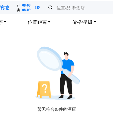
住
08-08
位置/品牌/酒店
的地

1晚
离
08-09
序
位置距离
价格/星级



暂无符合条件的酒店