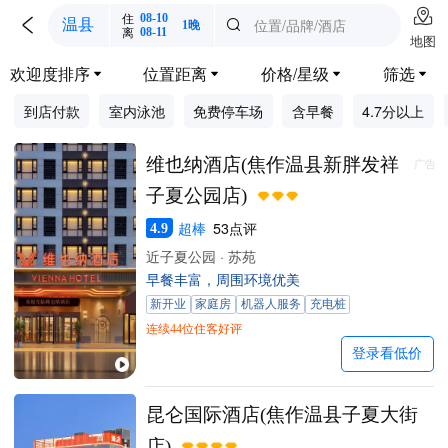

住
08-10

位置/品牌/酒店
温县

1晚
离
08-11
地图
欢迎度排序
位置距离
价格/星级
筛选




到店付款
室内泳池
免费停车场
含早餐
4.7分以上
维也纳酒店(焦作温县新胖发祥
广告
子夏公园店)
超棒
53点评
4.9
近子夏公园 · 苏苑
早餐丰富，周围环境优美
新开业
家庭房
机器人服务
充电桩
连续44位住客好评
登录看低价
昆仑国际酒店(焦作温县子夏大街
店)