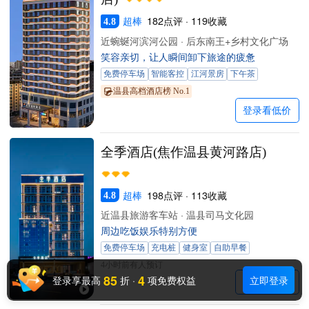
超棒
182点评 · 119收藏
4.8
近蜿蜒河滨河公园 · 后东南王+乡村文化广场
笑容亲切，让人瞬间卸下旅途的疲惫
免费停车场
智能客控
江河景房
下午茶
温县高档酒店榜 No.1
登录看低价
全季酒店(焦作温县黄河路店)
超棒
198点评 · 113收藏
4.8
近温县旅游客车站 · 温县司马文化园
周边吃饭娱乐特别方便
免费停车场
充电桩
健身室
自助早餐
4小时前有人预订
85
4
登录享最高
折
·
项免费权益
立即登录
登录看低价