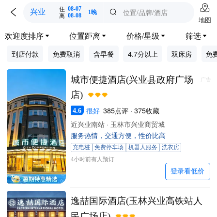

住
08-07

位置/品牌/酒店
兴业

1晚
离
08-08
地图
欢迎度排序
位置距离
价格/星级
筛选




到店付款
免费取消
含早餐
4.7分以上
双床房
免
城市便捷酒店(兴业县政府广场
广告
店)
很好
385点评 · 375收藏
4.6
近兴业南站 · 玉林市兴业商贸城
服务热情，交通方便，性价比高
充电桩
免费停车场
机器人服务
洗衣房
4小时前有人预订
登录看低价
逸喆国际酒店(玉林兴业高铁站人
民广场店)