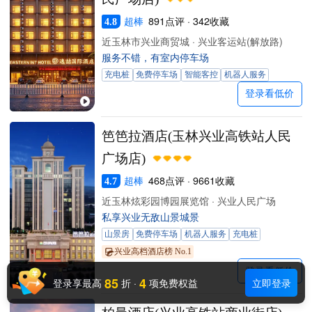
超棒
891点评 · 342收藏
4.8
近玉林市兴业商贸城 · 兴业客运站(解放路)
服务不错，有室内停车场
充电桩
免费停车场
智能客控
机器人服务
登录看低价
笆笆拉酒店(玉林兴业高铁站人民
广场店)
超棒
468点评 · 9661收藏
4.7
近玉林炫彩园博园展览馆 · 兴业人民广场
私享兴业无敌山景城景
山景房
免费停车场
机器人服务
充电桩
兴业高档酒店榜 No.1
登录看低价
85
4
登录享最高
折
·
项免费权益
立即登录