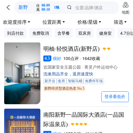

住
08-09

位置/品牌/酒店
新野

1晚
离
08-10
地图
欢迎度排序
位置距离
价格/星级
筛选




到店付款
免费取消
含早餐
双床房
健身室
4.7分
明柚·轻悦酒店(新野店)
很好
100点评 · 1642收藏
4.5
近国家安全主题公园 · 青灵户外运动中心
洗漱用品齐全，退房速度快
新开业
套房
智能马桶
免费停车场
新野经济型酒店热卖 No.5
登录看低价
南阳新野一品国际大酒店(一品国
际温泉店)