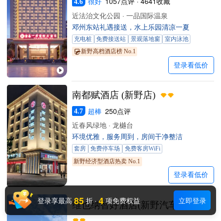
很好
1057点评 · 4641收藏
4.6
近法治文化公园 · 一品国际温泉
邓州东站礼遇接送，水上乐园清凉一夏
充电桩
免费接送站
景观落地窗
室内泳池
新野高档酒店榜 No.1
登录看低价
南都赋酒店 (新野店)
超棒
250点评
4.7
近春风绿地 · 龙樾台
环境优雅，服务周到，房间干净整洁
套房
免费停车场
免费客房WiFi
新野经济型酒店热卖 No.1
登录看低价
85
4
登录享最高
折
·
项免费权益
立即登录
维也纳智好酒店(新野汽车站店)