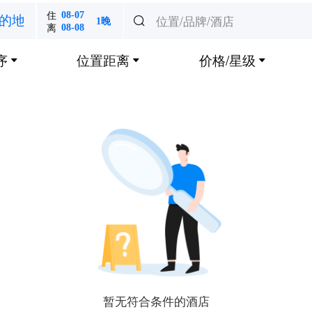
住
08-07
位置/品牌/酒店
的地

1晚
离
08-08
序
位置距离
价格/星级



暂无符合条件的酒店