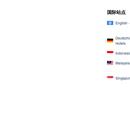
国际站点
English -
Deutschl
Hotels
Indonesia
Malaysia 
Singapur