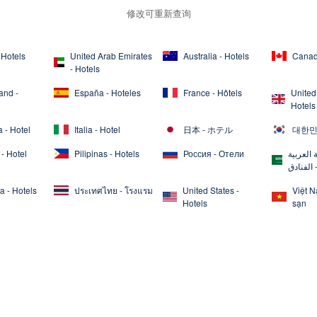
修改可重新查询
 Hotels
United Arab Emirates
Australia - Hotels
Canad
- Hotels
and -
España - Hoteles
France - Hôtels
United
Hotels
 - Hotel
Italia - Hotel
日本 - ホテル
대한민
- Hotel
Pilipinas - Hotels
Россия - Отели
 العربية
 الفنادق
a - Hotels
ประเทศไทย - โรงแรม
United States -
Việt 
Hotels
sạn