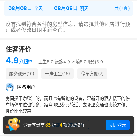
08月08日
08月09日
共
今天
明天
1
晚
没有找到符合条件的房型信息，请选择其他酒店进行预
订或者修改日期重新查询。
住客评价
4.9
分
超棒
卫生5.0 设施4.9 环境5.0 服务5.0
服务很好(10)
干净卫生(16)
停车方便(7)
体验很棒(6)
房间不错(5)
匿
名
用
户
房间挺干净整洁的，而且也有智能的设备，是新开的酒店楼下的停
车场停车位也很多，距离哪里都比较近，去哪里交通也比较方便，
性价比比较高
85
4
全部真实住客点评
立即登录
登录享最高
折
·
项免费权益