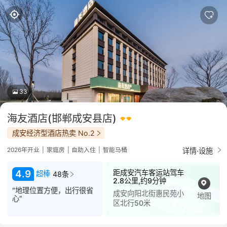
33
海友酒店(邯郸成安县店)
成安经济型酒店热卖 No.2
详情·设施
2026年开业
|
家庭房
|
自助入住
|
智能马桶
距成安汽车客运站驾车
4.9
超棒
48条
2.8公里,约9分钟
“地理位置方便，出行很省
成安向阳北街惠民苑小
地图
心”
区北行50米