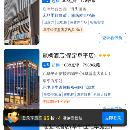
超棒
303点评 · 178收藏
4.7
近照旺台公园 · 街头游园
床品柔软舒适，睡眠质量很高
山景房
充电桩
免费停车场
智能客控
阜平经济型酒店热卖 No.1
登录看低价
麗枫酒店(保定阜平店)
超棒
1638点评 · 7968收藏
4.8
近阜平正信楼购物中心(阜盛南大街店)
阜平汽车站
环境卫生设施服务都相当满意
免费停车场
充电桩
洗衣服务
机器人服务
连续38位住客好评
登录看低价
85
4
登录享最高
折
·
项免费权益
立即登录
维也纳酒店(阜平世纪华庭店)