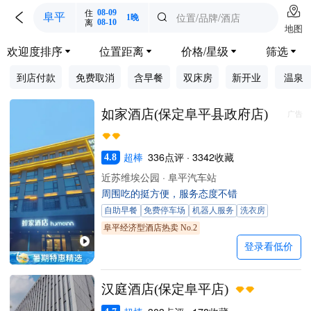

住
08-09

位置/品牌/酒店
阜平

1晚
离
08-10
地图
欢迎度排序
位置距离
价格/星级
筛选




到店付款
免费取消
含早餐
双床房
新开业
温泉
如家酒店(保定阜平县政府店)
广告
超棒
336点评 · 3342收藏
4.8
近苏维埃公园 · 阜平汽车站
周围吃的挺方便，服务态度不错
自助早餐
免费停车场
机器人服务
洗衣房
阜平经济型酒店热卖 No.2
登录看低价
汉庭酒店(保定阜平店)